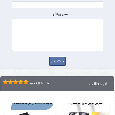
متن پیغام :
سایر مطالب
10
/
10
از
1
کاربر