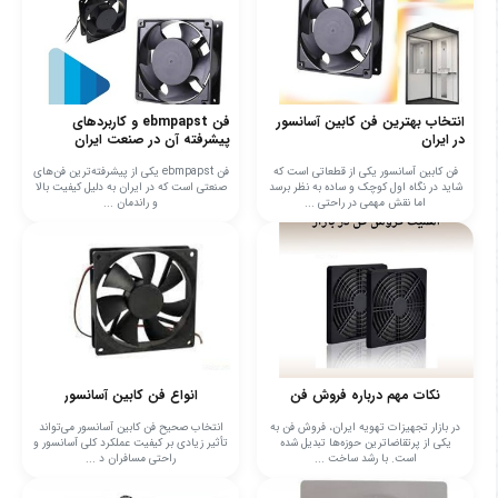
انتخاب بهترین فن کابین آسانسور
فن ebmpapst و کاربردهای
در ایران
پیشرفته آن در صنعت ایران
فن کابین آسانسور یکی از قطعاتی است که
فن ebmpapst یکی از پیشرفته‌ترین فن‌های
شاید در نگاه اول کوچک و ساده به نظر برسد
صنعتی است که در ایران به دلیل کیفیت بالا
اما نقش مهمی در راحتی ...
و راندمان ...
نکات مهم درباره فروش فن
انواع فن کابین آسانسور
در بازار تجهیزات تهویه ایران، فروش فن به
انتخاب صحیح فن کابین آسانسور می‌تواند
یکی از پرتقاضاترین حوزه‌ها تبدیل شده
تأثیر زیادی بر کیفیت عملکرد کلی آسانسور و
است. با رشد ساخت ...
راحتی مسافران د ...