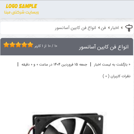
اخبار
فن
انواع فن کابین آسانسور
انواع فن کابین آسانسور
10
/
10
از
1
کاربر
|
|
« بازگشت به لیست اخبار
جمعه 15 فروردين 1404 در ساعت 0 و 0 دقیقه
نظرات کاربران ( 0 )