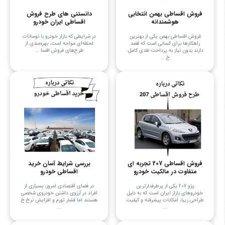
فروش اقساطی بهمن انتخابی
دانستنی های طرح فروش
هوشمندانه
اقساطی ایران خودرو
فروش اقساطی بهمن یکی از بهترین
در شرایطی که بازار خودرو با نوسانات
راهکارها برای کسانی است که قصد
لحظه‌ای مواجه است، بهره‌مندی از
دارند بدون نیاز به پرداخت نقدی کامل،
طرح‌های فروش اقسا ...
خ ...
فروش اقساطی 207 تجربه ای
بررسی شرایط آسان خرید
متفاوت در مالکیت خودرو
اقساطی خودرو
پژو 207 یکی از پرطرفدارترین
در فضای اقتصادی امروز، بسیاری از
خودروهای بازار ایران است که به دلیل
افراد در آرزوی داشتن خودروی شخصی
طراحی زیبا، امکانات پیشرفته و کیفیت
هستند اما فشار تورم و افزایش نرخ خ
...
...