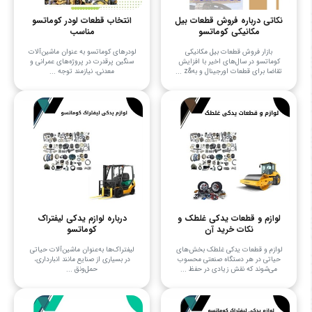
نکاتی درباره فروش قطعات بیل
انتخاب قطعات لودر کوماتسو
مکانیکی کوماتسو
مناسب
بازار فروش قطعات بیل مکانیکی
لودرهای کوماتسو به عنوان ماشین‌آلات
کوماتسو در سال‌های اخیر با افزایش
سنگین پرقدرت در پروژه‌های عمرانی و
تقاضا برای قطعات اورجینال و به&z ...
معدنی، نیازمند توجه ...
لوازم و قطعات یدکی غلطک و
درباره لوازم یدکی لیفتراک
نکات خرید آن
کوماتسو
لوازم و قطعات یدکی غلطک بخش‌های
لیفتراک‌ها به‌عنوان ماشین‌آلات حیاتی
حیاتی در هر دستگاه صنعتی محسوب
در بسیاری از صنایع مانند انبارداری،
می‌شوند که نقش زیادی در حفظ ...
حمل‌ونق ...