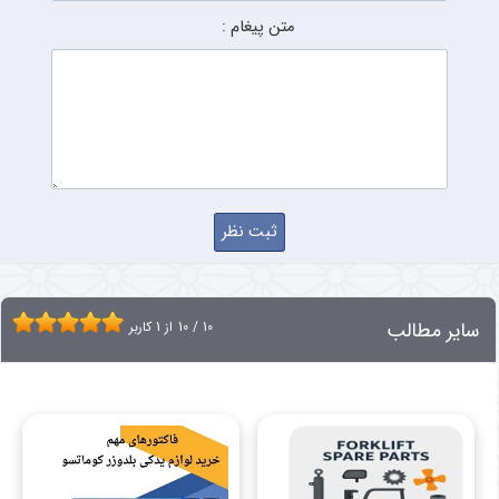
متن پیغام :
سایر مطالب
10
/
10
از
1
کاربر