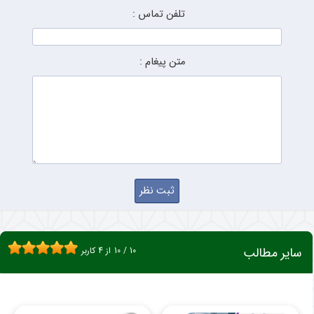
تلفن تماس :
متن پیغام :
سایر مطالب
10
/
10
از
4
کاربر