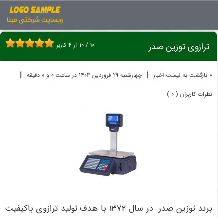
اخبار
ترازو
ترازوی توزین صدر
ترازوی توزین صدر
10
/
10
از
4
کاربر
|
|
« بازگشت به لیست اخبار
چهارشنبه 29 فروردين 1403 در ساعت 0 و 0 دقیقه
نظرات کاربران ( 0 )
برند توزین صدر در سال 1372 با هدف تولید ترازوی باکیفیت