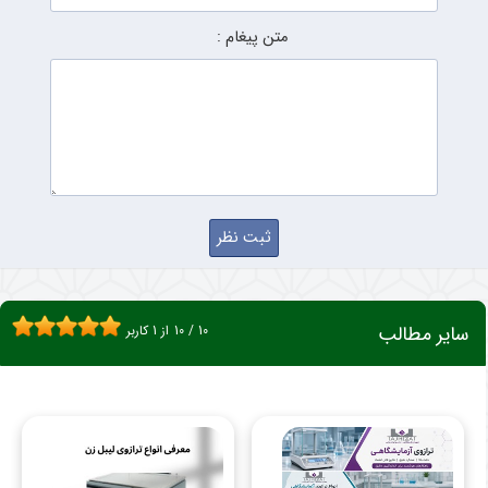
متن پیغام :
سایر مطالب
10
/
10
از
1
کاربر