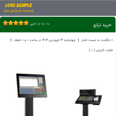
اخبار
ترازو
خرید ترازو
خرید ترازو
10
/
10
از
1
کاربر
|
|
« بازگشت به لیست اخبار
چهارشنبه 13 فروردين 1404 در ساعت 0 و 0 دقیقه
نظرات کاربران ( 0 )