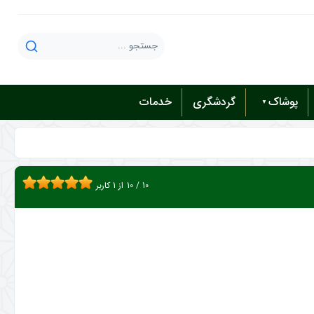
پوشاک
گردشگری
خدمات
10
/
10
از
1
کاربر