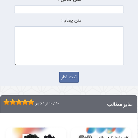
متن پیغام :
سایر مطالب
10
/
10
از
1
کاربر