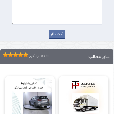
سایر مطالب
10
/
10
از
1
کاربر