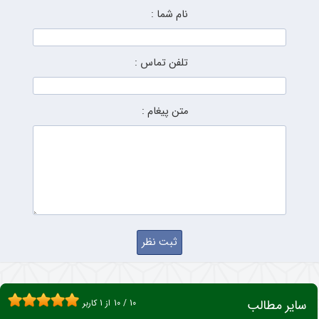
نام شما :
تلفن تماس :
متن پیغام :
سایر مطالب
10
/
10
از
1
کاربر