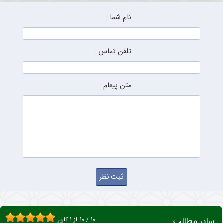
نام شما :
تلفن تماس :
متن پیغام :
سایر مطالب
10
/
10
از
1
کاربر