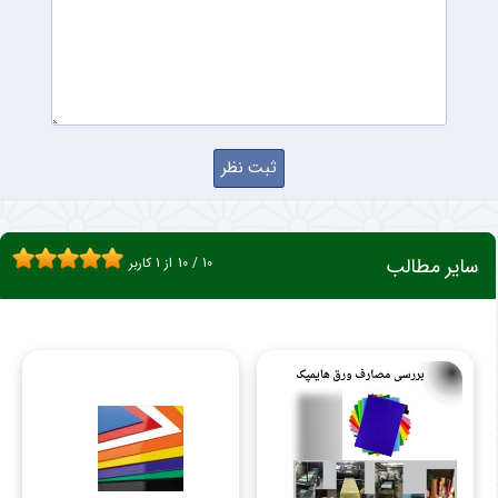
سایر مطالب
10
/
10
از
1
کاربر