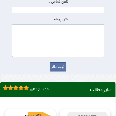
تلفن تماس :
متن پیغام :
سایر مطالب
10
/
10
از
1
کاربر