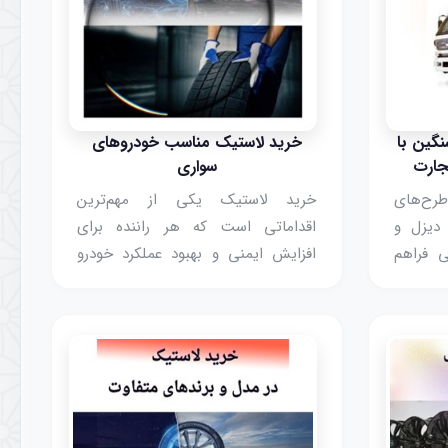
گین با
خرید لاستیک مناسب خودروهای
جارت
سواری
رح‌های
خرید لاستیک یکی از مهم‌ترین
دیزل و
اقداماتی است که هر راننده برای
ی فراهم
افزایش ایمنی و بهبود عملکرد خودرو
نند با
باید در نظر بگیرد. انتخاب درست تایر
مه‌ریزی
علاوه بر افزایش تعادل خودرو، موجب
 خود را
کاهش مصرف سوخت و طولانی‌تر شدن
عمر سیستم تعلیق می‌شود.