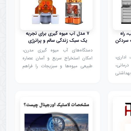
، راه
۷ مدل آب میوه گیری برای تجربه
ب سردکن
یک سبک زندگی سالم و پرانرژی
دستگاه‌های آب میوه گیری مدرن،
 اداری،
امکان استخراج سریع و آسان عصاره
درمانی،
طبیعی میوه‌ها و سبزیجات را فراهم
بهداشتی
کرده و دریایی از مواد مغذی را در یک
ار است.
لیوان برای شما متمرکز می‌کنند.
 راه‌حل
نوشیدن آبمیوه طبیعی نه‌تنها باعث
ک وسیله
افزایش سطح انرژی و بهبود گوارش
در حفظ
می‌شود
رضایت
زی مصرف