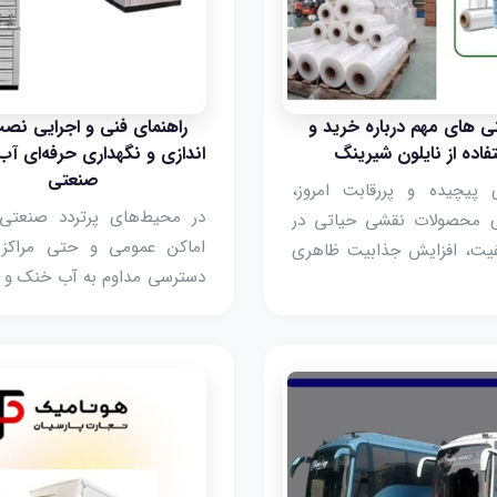
ی های مهم درباره خرید و
راهنمای فنی و اجرایی نصب
فاده از نایلون شیرینگ
اندازی و نگهداری حرفه‌ای آ
صنعتی
 پیچیده و پررقابت امروز،
در محیط‌های پرتردد صنعتی،
دی محصولات نقشی حیاتی در
اماکن عمومی و حتی مراکز 
یت، افزایش جذابیت ظاهری
دسترسی مداوم به آب خنک و 
حمل و نقل ایفا می‌کند. یکی
یک نیاز اساسی و غیرقابل انک
بردترین و مؤثرترین انواع
آب سردکن صنعتی به عنوان یک
ی، نایلون شیرینگ است که به
پایدار و کارآمد، فراتر از ی
گی‌های منحصر به فرد خود،
رفاهی ساده، نقش مؤثری 
 جایگاه ویژه‌ای در صنایع
سلامت پرسنل، افزایش 
دا کند.
مراجعه‌کنندگان و بهینه‌سا
انرژی ایفا ...